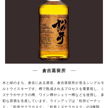
倉吉蒸留所
水と緑のまち、倉吉にある酒造、倉吉蒸留所が造るシングルモ
ルトウイスキーです。樽で熟成されるプロセスを重要視し、ミ
ズナラやサクラの樽、ワイン樽やシェリー樽などを使用し、多
彩な原酒を生産しています。ラインアップは「松井ピーテッ
ド」「松井サクラカスク」「松井ミズナラカスク」の3種類。